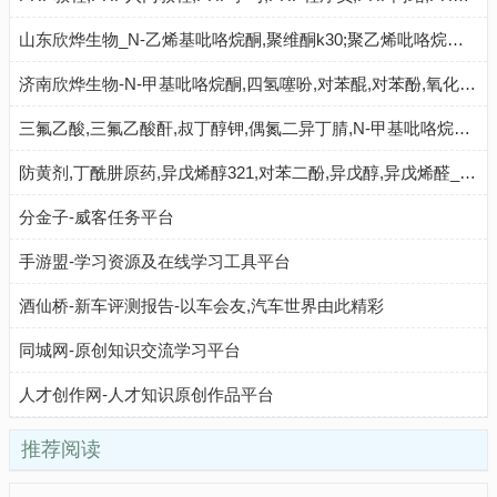
山东欣烨生物_N-乙烯基吡咯烷酮,聚维酮k30;聚乙烯吡咯烷酮,对苯二酚,乙醇钠,丁酰肼原药,固体甲醇钠
济南欣烨生物-N-甲基吡咯烷酮,四氢噻吩,对苯醌,对苯酚,氧化苯乙烯,间苯甲醚,环戊酮
三氟乙酸,三氟乙酸酐,叔丁醇钾,偶氮二异丁腈,N-甲基吡咯烷酮,二甲基二硫醚,异丁酸,对氯苯酚_山东欣烨化工
防黄剂,丁酰肼原药,异戊烯醇321,对苯二酚,异戊醇,异戊烯醛_济南欣欣化工
分金子-威客任务平台
手游盟-学习资源及在线学习工具平台
酒仙桥-新车评测报告-以车会友,汽车世界由此精彩
同城网-原创知识交流学习平台
人才创作网-人才知识原创作品平台
推荐阅读