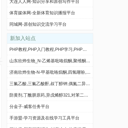
大连人人网-知识分享和原创写作平台
体育媒体网-全新体育知识播报平台
同城网-原创知识交流学习平台
新加入站点
PHP教程,PHP入门教程,PHP学习,PHP程序员,PHP网站,PHP视频教程,Mysql教程,CMS教程,PHP粉丝网 - PHP粉丝网
山东欣烨生物_N-乙烯基吡咯烷酮,聚维酮k30;聚乙烯吡咯烷酮,对苯二酚,乙醇钠,丁酰肼原药,固体甲醇钠
济南欣烨生物-N-甲基吡咯烷酮,四氢噻吩,对苯醌,对苯酚,氧化苯乙烯,间苯甲醚,环戊酮
三氟乙酸,三氟乙酸酐,叔丁醇钾,偶氮二异丁腈,N-甲基吡咯烷酮,二甲基二硫醚,异丁酸,对氯苯酚_山东欣烨化工
防黄剂,丁酰肼原药,异戊烯醇321,对苯二酚,异戊醇,异戊烯醛_济南欣欣化工
分金子-威客任务平台
手游盟-学习资源及在线学习工具平台