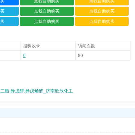
搜狗收录
访问次数
0
90
苯二酚,异戊醇,异戊烯醛_济南欣欣化工