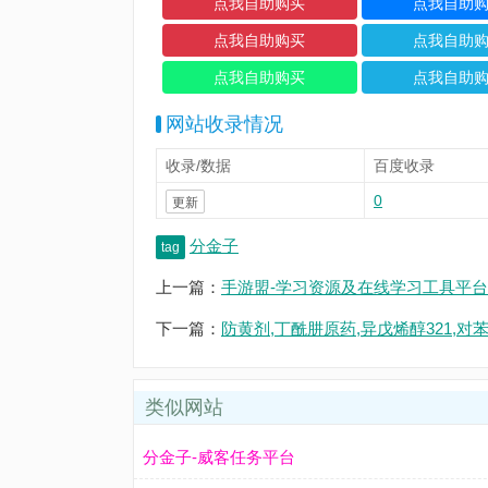
网站收录情况
收录/数据
百度收录
0
更新
分金子
tag
上一篇：
手游盟-学习资源及在线学习工具平台
下一篇：
防黄剂,丁酰肼原药,异戊烯醇321,对
类似网站
分金子-威客任务平台