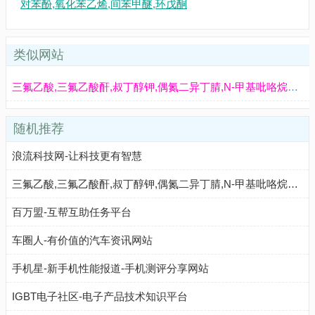
对苯酚,氧化苯乙烯,间苯甲醚,环戊酮
类似网站
三氟乙酸,三氟乙酸酐,叔丁醇钾,偶氮二异丁腈,N-甲基吡咯烷酮,二甲基二硫醚,异丁酸,对氯苯酚_山东欣烨化工
随机推荐
浪流科技网-让科技更有智慧
三氟乙酸,三氟乙酸酐,叔丁醇钾,偶氮二异丁腈,N-甲基吡咯烷酮,二甲基二硫醚,异丁酸,对氯苯酚_山东欣烨化工
百万盟-互帮互助任务平台
车圈人-有价值的汽车资讯网站
手机星-新手机性能报道-手机测评分享网站
IGBT电子社区-电子产品技术知识平台