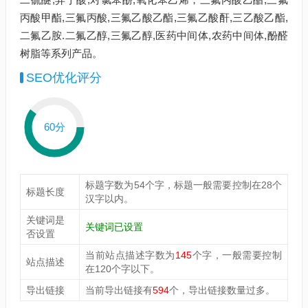
丙酸甲酯,三氟丙酸,三氟乙酸乙酯,三氟乙酸酐,三乙酸乙酯,
二氟乙胺.二氟乙醇,三氟乙醇,医药中间体,农药中间体,酚醛
树脂等系列产品。
SEO优化评分
60分
标题字数为54个字，标题一般需要控制在28个
标题长度
汉字以内。
关键词是
关键词已设置
否设置
当前站点描述字数为
145
个字，一般需要控制
站点描述
在120个字以下。
导出链接
当前导出链接有
594
个，导出链接数量过多。