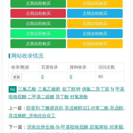
网站收录情况
收录/数据
百度收录
搜狗收录
访问次数
0
0
90
更新
三氟乙酸
三氟乙酸酐
叔丁醇钾
偶氮二异丁腈
N
甲基
tag
吡咯烷酮
二甲基二硫醚
异丁酸
对氯苯酚
上一篇：
防黄剂,丁酰肼原药,异戊烯醇321,对苯二酚,异戊醇,
异戊烯醛_济南欣欣化工
下一篇：
济南欣烨生物-N-甲基吡咯烷酮,四氢噻吩,对苯醌,