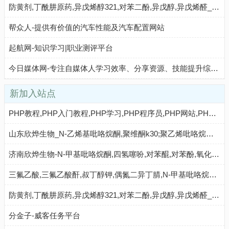
防黄剂,丁酰肼原药,异戊烯醇321,对苯二酚,异戊醇,异戊烯醛_济南欣欣化工
帮众人-提供有价值的汽车性能及汽车配置网站
起航网-知识学习|职业测评平台
今日媒体网-专注自媒体人学习效率、分享资源、技能提升综合平台
新加入站点
PHP教程,PHP入门教程,PHP学习,PHP程序员,PHP网站,PHP视频教程,Mysql教程,CMS教程,PHP粉丝网 - PHP粉丝网
山东欣烨生物_N-乙烯基吡咯烷酮,聚维酮k30;聚乙烯吡咯烷酮,对苯二酚,乙醇钠,丁酰肼原药,固体甲醇钠
济南欣烨生物-N-甲基吡咯烷酮,四氢噻吩,对苯醌,对苯酚,氧化苯乙烯,间苯甲醚,环戊酮
三氟乙酸,三氟乙酸酐,叔丁醇钾,偶氮二异丁腈,N-甲基吡咯烷酮,二甲基二硫醚,异丁酸,对氯苯酚_山东欣烨化工
防黄剂,丁酰肼原药,异戊烯醇321,对苯二酚,异戊醇,异戊烯醛_济南欣欣化工
分金子-威客任务平台