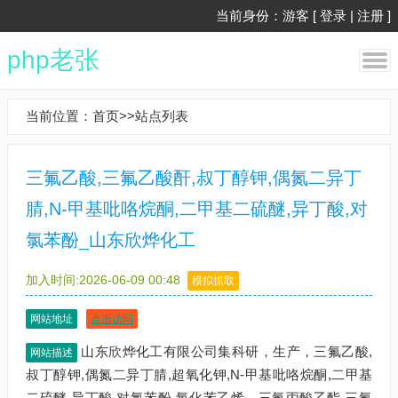
当前身份：游客 [
登录
|
注册
]
php老张
当前位置：
首页
>>
站点列表
三氟乙酸,三氟乙酸酐,叔丁醇钾,偶氮二异丁
腈,N-甲基吡咯烷酮,二甲基二硫醚,异丁酸,对
氯苯酚_山东欣烨化工
加入时间:2026-06-09 00:48
模拟抓取
网站地址
点击访问
山东欣烨化工有限公司集科研，生产，三氟乙酸,
网站描述
叔丁醇钾,偶氮二异丁腈,超氧化钾,N-甲基吡咯烷酮,二甲基
二硫醚,异丁酸,对氯苯酚,氧化苯乙烯，三氟丙酸乙酯,三氟