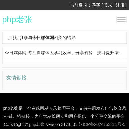
当前身份：游客 [
登录
|
注册
]
php老张
共找到1条与
今日媒体网
相关的结果
今日媒体网-专注自媒体人学习效率、分享资源、技能提升综合平台
友情链接
php老张是一个在线网站收录整理平台，支持注册发布广告软文及
外链、锚链接，为广大站长朋友和用户提供一个分享交流的平台
CopyRight ©
php老张
Version 21.10.01
苏ICP备2024152311号-5